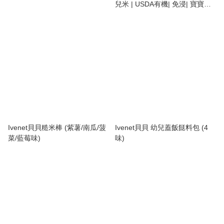
兒米 | USDA有機| 免浸| 寶寶副
食粥米
Ivenet貝貝糙米棒 (紫薯/南瓜/菠
Ivenet貝貝 幼兒蓋飯餸料包 (4
菜/藍莓味)
味)