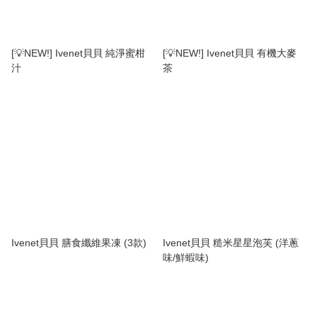
[💡NEW!] Ivenet貝貝 純淨蜜柑
[💡NEW!] Ivenet貝貝 有機大麥
汁
茶
Ivenet貝貝 膳食纖維果凍 (3款)
Ivenet貝貝 糙米星星泡芙 (洋蔥
味/鮮蝦味)