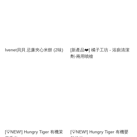
Ivenet貝貝 忌廉夾心米餅 (2味)
[新產品❤️] 橘子工坊 - 浴廁清潔
劑-兩用噴槍
[💡NEW!] Hungry Tiger 有機茉
[💡NEW!] Hungry Tiger 有機嬰