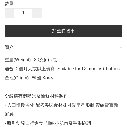
數量
−
+
加至購物車
簡介
−
重量(Weight) : 30克(g)  /包

適合12個月大或以上寶寶  Suitable for 12 months+ babies

產地(Origin) : 韓國 Korea

🌾嚴選有機糙米及新鮮材料製作 

- 入口慢慢溶化,配搭美味食材及可愛星星形狀,帶給寶寶新
鮮感

- 吸引幼兒自行進食, 訓練小肌肉及手眼協調
