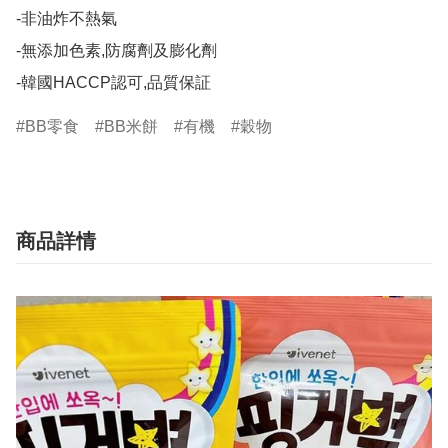
-非油炸不熱氣

-無添加色素,防腐劑及膨化劑

BB零食
BB米餅
有機
穀物
商品詳情