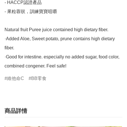
- HACCP認證產品

- 果粒蓉狀，訓練寶寶咀嚼

Natural fruit Puree juice contained high dietary fiber.

·Added Aloe, Sweet potato, prune contains high dietary 
fiber.

·Good for intestine. especially no added sugar, food color, 
combined congener. Feel safe!
維他命C
BB零食
商品詳情