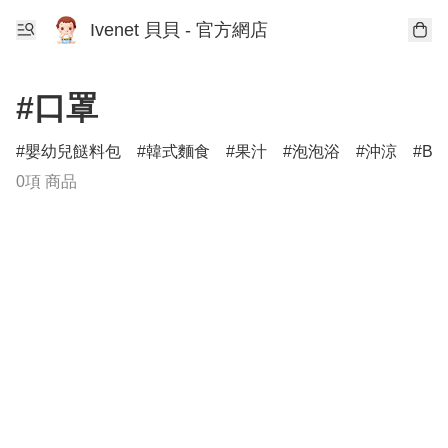
Ivenet 貝貝 - 官方網店
#口罩
嬰幼兒餸料包
韓式麵食
果汁
泡泡浴
沖涼
B
0項 商品