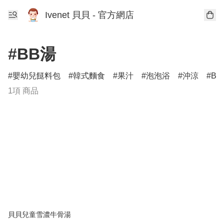
Ivenet 貝貝 - 官方網店
#BB湯
嬰幼兒餸料包
韓式麵食
果汁
泡泡浴
沖涼
B
1項 商品
貝貝兒童雪濃牛骨湯